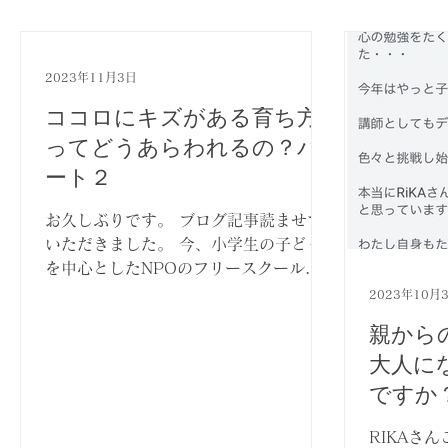
わたしを整え赤ちゃんを迎えるプログラム体験談
ゆる
2023年11月3日
ココロにキズがある育ち方
食事管理＆レシピ
ってどうあらわれるの？パ
ート２
お久しぶりです。 ブログ記事読ませて
いただきました。 今、小学生の子ども
を中心としたNPOのフリースクールの
お手伝いをさせていただいています。
2023年10月
その中で、RiKAさんのブログ読みなが
親から
ら 本当にそうなんだよねーって頷いち
大人に
ゃいました。 フリースクールの中で
ですか
は...
RIKAさ