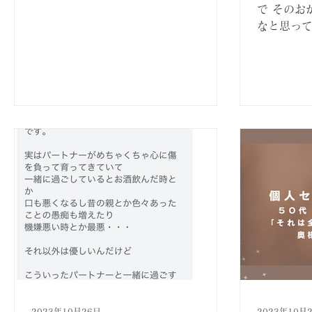
で そのお
なと思って
になったり
りました・
大きくなり
り 色々と
2023年10月26日
2023年10月