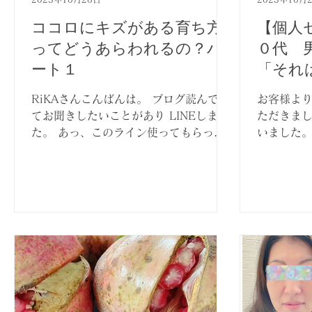
ココロにキズがある育ち方
【個人
ってどうあらわれるの？パ
０代 
ート１
「それ
よ」の
RiKAさんこんばんは。 ブログ読んでい
お客様よ
てお聞きしたいことがあり LINEしまし
ただきまし
た。 あっ、このライン使ってもらって
いました。
大丈夫です。 実はパートナーがめちゃ
営者とし
くちゃ心に傷を負って育ってきていて
と 悩んで
一緒に過ごしているとお酒飲んだ時と
けでなく 
か...
ロとカラダ
した。...