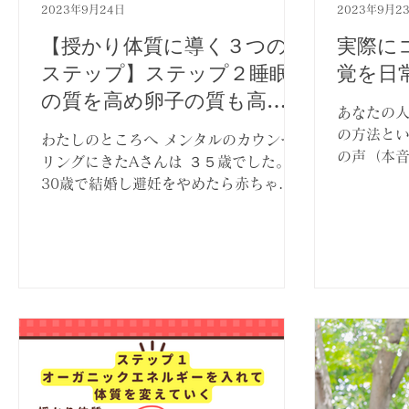
2023年9月24日
2023年9月2
【授かり体質に導く３つの
実際に
ステップ】ステップ２睡眠
覚を日
の質を高め卵子の質も高め
あなたの
ていく
の方法とい
わたしのところへ メンタルのカウンセ
の声（本
リングにきたAさんは ３５歳でした。
昨日のブロ
30歳で結婚し避妊をやめたら赤ちゃん
した！！！ ↓
はすぐにできるだろうと思っていたのに
hirasaw
2年経っても赤ちゃんはできず 長男の嫁
せに染める
だったこともあり きっとお義母さんも
期待をしていたのでしょう...