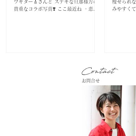
ワギター🎸さんと ステキな旦那様方の
痩せられ
貴重なコラボ写真❣️ ここ最近ね ・恋愛
みやすくて
・パートナーシップ ・経営 等のセッシ
た。 お話
ョンが続いていた中で 共通する点があ
施術に入る
ったので 今回は メンタルなどの内側の
張っていて
ことと 現実の外側の世界との関連も含
いる様子で
めて...
お問合せ