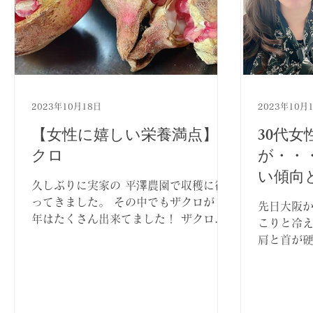
2023年10月18日
2023年10月
【女性に嬉しい栄養満点】ザ
30代
クロ
が・・
い傾向
久しぶりに実家の 平澤農園で収穫に行
ってきました。 その中でもザクロが 今
先日大阪か
年はたくさん出来てました！ ザクロは
こりと冷
アーユルヴェーダ的にも 現代医学的に
肩と首が
も嬉しい効果を持つ植物です♡ ザクロ
と 顔色も
はヒンディー語で アナルダナと呼ばれ
のを感じま
ています。...
だくと ”
頑張る癖があ