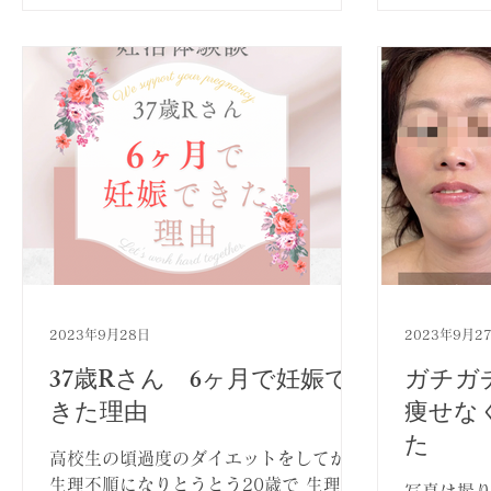
2023年9月28日
2023年9月2
37歳Rさん 6ヶ月で妊娠で
ガチガ
きた理由
痩せな
た
高校生の頃過度のダイエットをしてから
生理不順になりとうとう20歳で 生理が
写真は撮