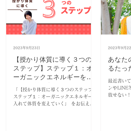
2023年9月23日
2023年9月2
【授かり体質に導く３つの
あなた
ステップ】ステップ１：オ
るたっ
ーガニックエネルギーを入
最近書いて
れて体質を変えていく
ンやLIN
「【授かり体質に導く３つのステップ】
放せない！
ステップ１：オーガニックエネルギーを
ところの
入れて体質を変えていく」 をお伝えさ
か そう言
せていただきますね。 不妊解消の一番
の記事 ↓ ht
の近道は 不妊体質から授かり体質への
hirasawa
体質改善です。 あなたはそもそもなん