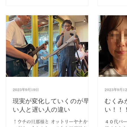
で歳をとると 妊娠しづらくなるのかご
存知ですか？...
2023年9月19日
2023年9月1
現実が変化していくのが早
むくみ
い人と遅い人の違い
い！！
↑ウチの旦那様と オットリーヤナカザ
４０代パー