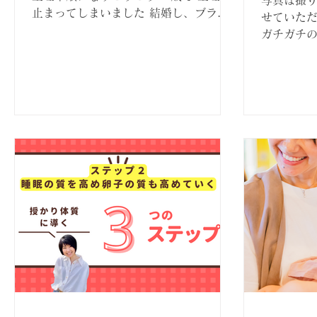
止まってしまいました 結婚し、ブライ
せていただ
ダルチェックをした結果無排卵 医者に
ガチガチの
も整体師にも妊娠は無理と言われてショ
くださった
ックを受けていた頃 友人の紹介でRiKA
ら痩せにく
さんに出会いました...
ットを試み
い・・・ 